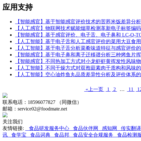
应用支持
【智能感官】基于智能感官评价技术的苦荞米饭差异分析
【人工感官】物联网技术赋能烟草检测革新电子标签编码
【智能感官】基于感官评价、电子舌、电子鼻和 LC-Q-T
【人工智能】基于电子舌和人工感官评价的菜用大豆食用
【人工智能】基于电子舌分析菜肴味道特征与感官评价的
【智能感官】基于电子鼻和离子迁移谱分析三种烤鱼片挥
【智能感官】不同热加工方式对小龙虾虾黄挥发性风味物
【人工智能】不同干燥方式对双孢菇素肉干质构和风味的
【人工智能】空心油炸鱼丸品质差异性分析及评价体系的
«上一页
1
2
…
11
1
联系电话：18596077827 （同微信）
邮箱：service02@foodmate.net
关注我们
友情链接:
食品研发服务中心
食品伙伴网
感知网
传实翻译
讯
食学宝
食品词典
食品邦
食品安全合规服务
食品检测服