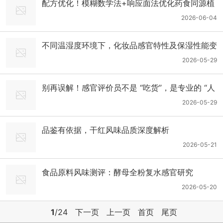
配方优化！模糊数学法+响应面法优化药食同源植
物饮料
2026-06-04
不同温湿度环境下，化妆品感官特性及保湿性能变
化探析
2026-05-29
别再误解！感官评价员不是 “吃货”，是专业的 “人
体感官仪器”
2026-05-29
品鉴有依据，干红风味品质深度解析
2026-05-21
食品原料风味测评：酵母全粉复水感官研究
2026-05-20
1
/24
下一页
上一页
首页
尾页