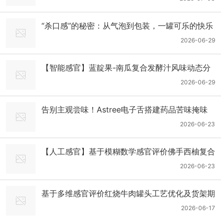
“杀口感”的秘密：从气泡到包装，一罐可乐的快乐
科学
2026-06-29
【智能感官】蓝靛果-南瓜复合发酵汁风味动态分
析
2026-06-29
告别主观尝味！Astree电子舌搭建药品苦味掩味
效率标准化评价体系
2026-06-23
【人工感官】基于模糊数学感官评价佛手西柚复合
果酱
2026-06-23
基于多维感官评价红烧牛肉罐头工艺优化及货架期
预测
2026-06-17