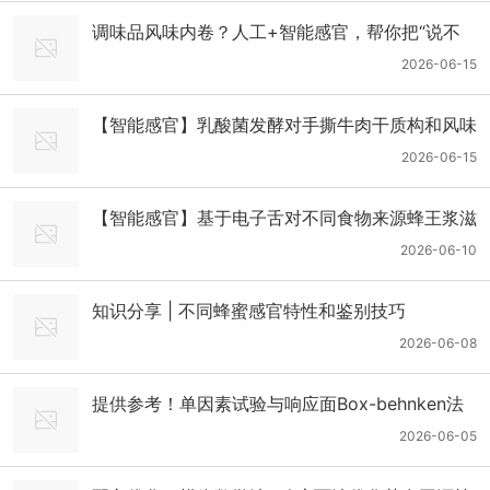
调味品风味内卷？人工+智能感官，帮你把“说不
清的味道”变成护城河
2026-06-15
【智能感官】乳酸菌发酵对手撕牛肉干质构和风味
特性的影响
2026-06-15
【智能感官】基于电子舌对不同食物来源蜂王浆滋
味差异分析
2026-06-10
知识分享 | 不同蜂蜜感官特性和鉴别技巧
2026-06-08
提供参考！单因素试验与响应面Box-behnken法
协助米酪进行配方调整
2026-06-05