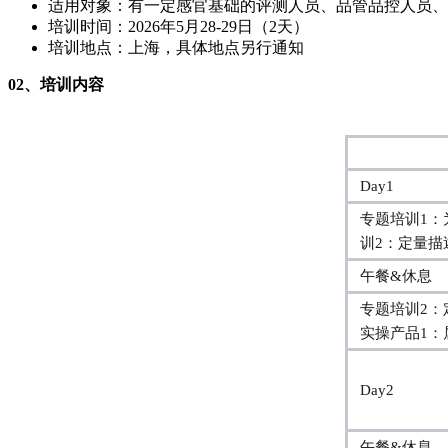
适用对象：有一定感官基础的评测人员、品管品控人员、
培训时间：2026年5月28-29日（2天）
培训地点：上海，具体地点另行通知
02、
培训内容
Day1
专题培训1：
训2：定量描
午餐&休息
专题培训2：
实操产品1：
Day2
午餐&休息