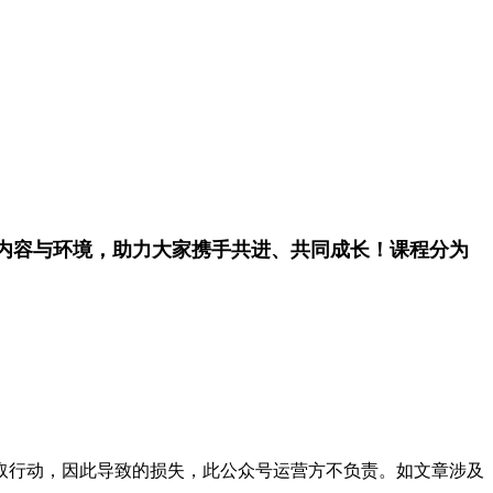
内容与环境，助力大家携手共进、共同成长！课程分为
取行动，因此导致的损失，此公众号运营方不负责。如文章涉及