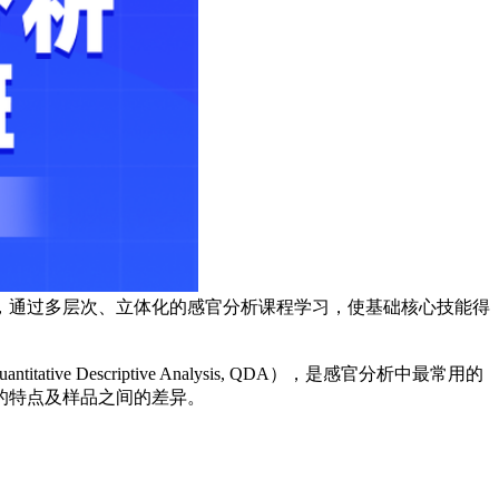
，通过多层次、立体化的感官分析课程学习，使基础核心技能得
ntitative Des
criptive Analysis, QDA），是感官分析中最常用的
的特点及样品之间的差异。