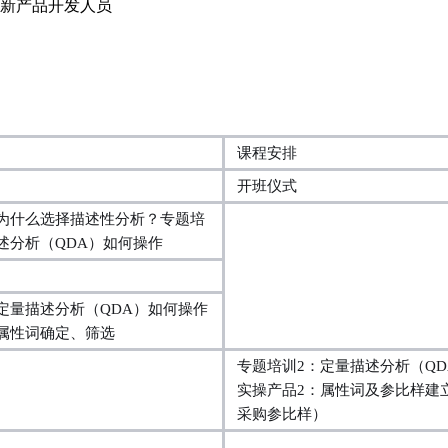
新产品开发人员
课程安排
开班仪式
为什么选择描述性分析？专题培
述分析（QDA）如何操作
定量描述分析（QDA）如何操作
属性词确定、筛选
专题培训2：定量描述分析（Q
实操产品2：属性词及参比样建
采购参比样）