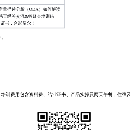
定量描述分析（QDA）如何解读
感官经验交流&答疑会培训结
训证书，合影留念！
作。
（培训费用包含资料费、结业证书、产品实操及两天午餐，住宿