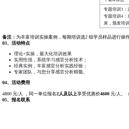
专题培训3：
专题培训4：
束，颁发培
备注：
为丰富培训实操案例，每期培训选
2 组学员样品进行操
03、
活动特点
理论+实操，最大化培训效果
实用性强，系统学习感官分析技术；
经典实例，丰富感官分析实践经验；
专家团队，与您分享感官分析精髓。
04、
活动费用
4800 元/人 ，同一单位报名
2人及以上
享受优惠价
4600
元/人。
05、
报名联系