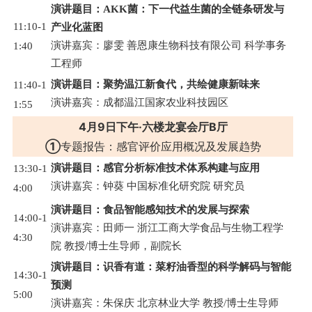
演讲题目：AKK菌：下一代益生菌的全链条研发与
11:10-1
产业化蓝图
演讲嘉宾：廖雯 善恩康生物科技有限公司 科学事务
1:40
工程师
演讲题目：聚势温江新食代，共绘健康新味来
11:40-1
演讲嘉宾：成都温江国家农业科技园区
1:55
4月9日
下午
·
六
楼龙宴会厅
B厅
①
专题报告：感官评价应用概况及发展趋势
演讲题目：感官分析标准技术体系构建与应用
13:30-1
演讲嘉宾：钟葵 中国标准化研究院 研究员
4:00
演讲题目：食品智能感知技术的发展与探索
14:00-1
演讲嘉宾：田师一 浙江工商大学食品与生物工程学
4:30
院 教授/博士生导师，副院长
演讲题目：识香有道：菜籽油香型的科学解码与智能
14:30-1
预测
5:00
演讲嘉宾：朱保庆 北京林业大学 教授/博士生导师