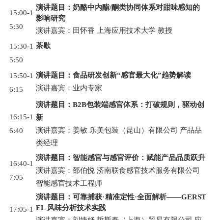
演讲题目：奶酪中内酯/酮类协同体系对甜味感知的
15:00-1
影响研究
5:30
演讲嘉宾：田怀香 上海应用技术大学 教授
茶歇
15:30-1
5:50
演讲题目：食品研发创新“感官最大化”趋势解读
15:50-1
演讲嘉宾：业内专家
6:15
演讲题目：B2B包装端感官体系：打破规则，驱动创
16:15-1
新
演讲嘉宾：姜敏 乐美包装（昆山）有限公司 产品品
6:40
类经理
演讲题目：智能感官与感官评价：赋能产品品质跃升
16:40-1
演讲嘉宾：邵伯悦 济南联食感官技术服务有限公司
7:05
智能感官技术工程师
演讲题目：可靠捕获·精准定性·全面解析——GERST
EL 风味分析技术实践
17:05-1
演讲嘉宾：刘婕妤 哲斯泰（上海）贸易有限公司 应