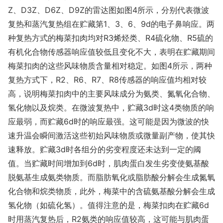
Z、D3Z、D6Z、D9Z的雷达图如图4所示，分别代表微波
复热和蒸汽复热组在贮藏第1、3、6、9d的电子鼻响应。两
种复热方式的梅菜扣肉均对R3烯烃类、R4硫化物、R5硫的
有机化合物传感器响应值较低且变化不大，表明在贮藏期间
梅菜扣肉的这些风味物质含量相对稳定。如图4所示，两种
复热方式下，R2、R6、R7、R8传感器的响应值均相对较
高，说明梅菜扣肉中的主要风味成分为氨类、氮氧化合物、
氢化物以及烷类。在微波复热中，贮藏3d时这4类物质的响
应最弱，而贮藏6d时的响应最强。这可能是因为微波的快
速升温会瞬间激活这些初始风味物质或微量副产物，使其快
速释放。贮藏3d时各组分的劣变程度还未达到一定的阈
值。当贮藏时间增加到6d时，肌肉蛋白发生劣变使氨基酸
脱氨基生成氨类物质。而脂肪氧化或脂肪酸分解会生成氮氧
化合物和烷类物质，此外，梅菜中的含硫氨基酸分解会生成
氢化物（如硫化氢）。值得注意的是，梅菜扣肉在贮藏6d
时用蒸汽复热后，R2氨类的响应值较高，这可能与肌肉蛋