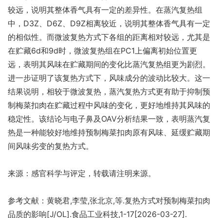
较远，说明其整体香气具有一定的差异性。在蒸汽复热组
中，D3Z、D6Z、D9Z相离较近，说明其整体香气具有一定
的相似性。而微波复热方式下各组的距离相对较远，尤其是
在贮藏6d和9d时，微波复热组在PC1上偏离初始位置更
远，表明其风味在贮藏期间的变化比蒸汽复热组更为剧烈。
进一步证明了该复热方式下，风味成分的波动比较大。这一
结果说明，相较于微波复热，蒸汽复热方式更有助于抑制预
制梅菜扣肉在贮藏过程中风味的变化，更好地维持其风味的
稳定性。该结论与电子鼻及OAV分析结果一致，表明蒸汽复
热是一种能较好地维持预制梅菜扣肉原有风味、延缓贮藏期
间风味劣变的复热方式。
来源：感官科学与评定，转载请注明来源。
参考文献：黄晓君,李莹,张北京,等.复热方式对预制梅菜扣肉
品质的影响[J/OL].食品工业科技,1-17[2026-03-27].