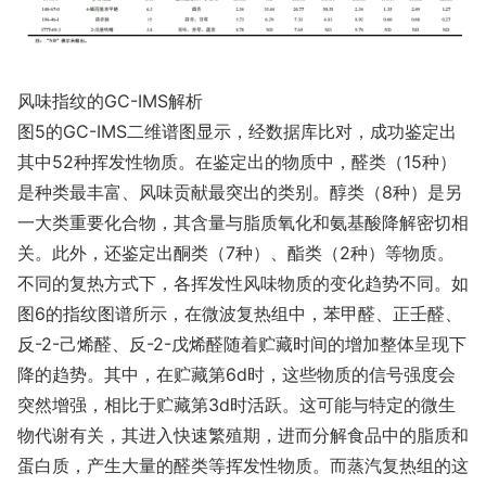
风味指纹的GC-IMS解析
图5的GC-IMS二维谱图显示，经数据库比对，成功鉴定出
其中52种挥发性物质。在鉴定出的物质中，醛类（15种）
是种类最丰富、风味贡献最突出的类别。醇类（8种）是另
一大类重要化合物，其含量与脂质氧化和氨基酸降解密切相
关。此外，还鉴定出酮类（7种）、酯类（2种）等物质。
不同的复热方式下，各挥发性风味物质的变化趋势不同。如
图6的指纹图谱所示，在微波复热组中，苯甲醛、正壬醛、
反-2-己烯醛、反-2-戊烯醛随着贮藏时间的增加整体呈现下
降的趋势。其中，在贮藏第6d时，这些物质的信号强度会
突然增强，相比于贮藏第3d时活跃。这可能与特定的微生
物代谢有关，其进入快速繁殖期，进而分解食品中的脂质和
蛋白质，产生大量的醛类等挥发性物质。而蒸汽复热组的这