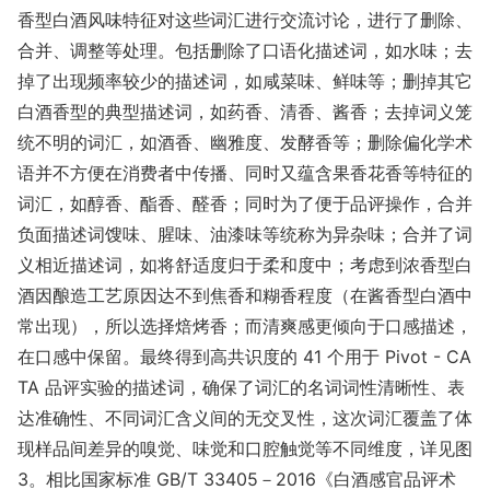
香型白酒风味特征对这些词汇进行交流讨论，进行了删除、
合并、调整等处理。包括删除了口语化描述词，如水味；去
掉了出现频率较少的描述词，如咸菜味、鲜味等；删掉其它
白酒香型的典型描述词，如药香、清香、酱香；去掉词义笼
统不明的词汇，如酒香、幽雅度、发酵香等；删除偏化学术
语并不方便在消费者中传播、同时又蕴含果香花香等特征的
词汇，如醇香、酯香、醛香；同时为了便于品评操作，合并
负面描述词馊味、腥味、油漆味等统称为异杂味；合并了词
义相近描述词，如将舒适度归于柔和度中；考虑到浓香型白
酒因酿造工艺原因达不到焦香和糊香程度（在酱香型白酒中
常出现），所以选择焙烤香；而清爽感更倾向于口感描述，
在口感中保留。最终得到高共识度的 41 个用于 Pivot - CA
TA 品评实验的描述词，确保了词汇的名词词性清晰性、表
达准确性、不同词汇含义间的无交叉性，这次词汇覆盖了体
现样品间差异的嗅觉、味觉和口腔触觉等不同维度，详见图
3。相比国家标准 GB/T 33405－2016《白酒感官品评术