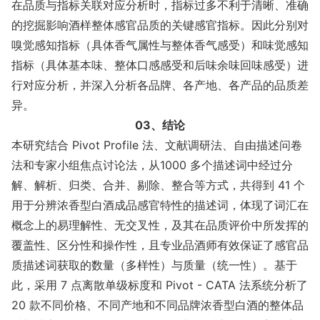
在品质与指标关联对应分析时，指标过多不利于清晰、准确
的挖掘影响酒样整体感官品质的关键感官指标。因此分别对
嗅觉感知指标（具体香气属性与整体香气感受）和味觉感知
指标（具体基本味、整体口感感受和后味余味回味感受）进
行对应分析，并深入分析各品牌、各产地、各产品的品质差
异。
03、结论
本研究结合 Pivot Profile 法、文献调研法、自由描述问卷
法和专家小组焦点讨论法，从1000 多个描述词中经过分
解、解析、归类、合并、剔除、整合等方式，共得到 41 个
用于分辨浓香型白酒成品感官特性的描述词，体现了词汇在
概念上的易理解性、无交叉性，及其在品质评价中所发挥的
覆盖性、区分性和操作性，且专业品酒师有效保证了感官品
质描述词获取的数量（多样性）与质量（统一性）。基于
此，采用 7 点离散单级标度和 Pivot - CATA 法系统分析了
20 款不同价格、不同产地和不同品牌浓香型白酒的整体品