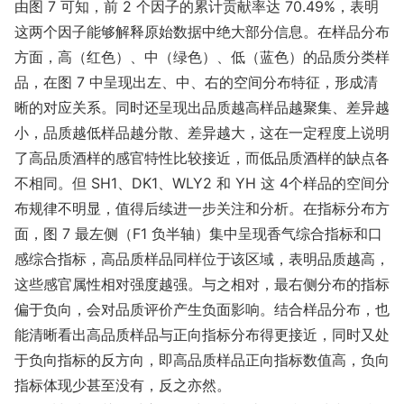
由图 7 可知，前 2 个因子的累计贡献率达 70.49%，表明
这两个因子能够解释原始数据中绝大部分信息。在样品分布
方面，高（红色）、中（绿色）、低（蓝色）的品质分类样
品，在图 7 中呈现出左、中、右的空间分布特征，形成清
晰的对应关系。同时还呈现出品质越高样品越聚集、差异越
小，品质越低样品越分散、差异越大，这在一定程度上说明
了高品质酒样的感官特性比较接近，而低品质酒样的缺点各
不相同。但 SH1、DK1、WLY2 和 YH 这 4个样品的空间分
布规律不明显，值得后续进一步关注和分析。在指标分布方
面，图 7 最左侧（F1 负半轴）集中呈现香气综合指标和口
感综合指标，高品质样品同样位于该区域，表明品质越高，
这些感官属性相对强度越强。与之相对，最右侧分布的指标
偏于负向，会对品质评价产生负面影响。结合样品分布，也
能清晰看出高品质样品与正向指标分布得更接近，同时又处
于负向指标的反方向，即高品质样品正向指标数值高，负向
指标体现少甚至没有，反之亦然。