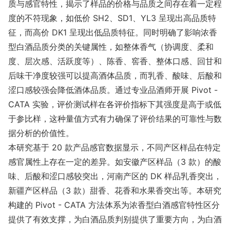
质与感官特性，揭示了样品的价格与品质之间存在着一定程
度的不符现象，如低价 SH2、SD1、YL3 呈现出高品质特
征，而高价 DK1 呈现出低品质特征。同时明确了影响浓香
型白酒品质分类的关键属性，如整体香气（协调度、柔和
度、层次感、活跃度等）、陈香、窖香、整体口感、回甘和
后味干净度较强可以提高酒体品质，而乳香、酸味、后酸和
涩口感较强会降低酒体品质。通过专业品酒师开展 Pivot -
CATA 实验，评价测试样在各评价指标下其强度是高于或低
于参比样，这种量值方式有力确保了评价结果的可靠性与数
据分析的价值性。
本研究基于 20 款产品感官数据显示，不同产区样品在特定
感官属性上存在一定的差异。如安徽产区样品（3 款）的酸
味、后酸和涩口感较突出，河南产区的 DK 样品乳香突出，
新疆产区样品（3 款）甜香、花香和水果香突出等。本研究
构建的 Pivot - CATA 方法体系为浓香型白酒感官特性区分
提供了有效支撑，为白酒品质判别提供了重要方向，为白酒