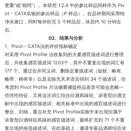
更重”或“相同”）。本研究 1.2.4 中的参比样品同样作为 Piv
ot - CATA实验的参比样品（P 样品）。在品评期间采用纯
净水漱口，同时每评价完 5 个样品后，休息约 10 分钟左
右。
02、结果与分析
1、Pivot - CATA法的评价指标确定
对采用 Pivot Profile 法收集到的大量感官描述词进行整理
后，共收集感官描述词 1203个，其中不重复出现的词汇有
177 个。通过合并同义词、删除定量描述词（如较、略有、
略带、稍有等）以及去除无关术语后得到 34 个描述词，但
考虑到 Pivot Profile 方法侧重捕捉样品差异可能会忽略一
些共性特征，又将这次词汇结合白酒风味轮、浓香型白酒文
献中出现的感官描述词、相关标准中出现的感官描述词进行
整合、归纳，重点补充 Pivot Profile实验中未出现但属于
浓香型白酒特征风味的感官描述词，最终扩充到 71 个不重
复出现的候选描述词。在此基础上，邀请专家品酒师综合浓