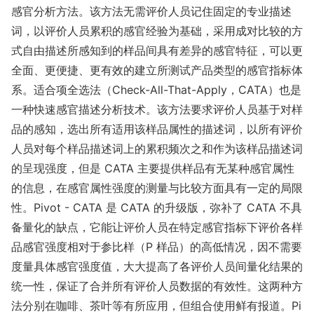
感官分析方法。该方法无需评价人员记住固定的专业描述
词，以评价人员累积的感官经验为基础，采用成对比较的方
式自由描述所感知到的样品间具有差异的感官特征，可以更
全面、更便捷、更有效的建立所测试产品类型的感官指标体
系。适合项全选法（Check-All-That-Apply，CATA）也是
一种快速感官描述分析技术。该方法要求评价人员基于对样
品的感知，选出所有适用该样品属性的描述词，以所有评价
人员对每个样品描述词上的累积频次之和作为该样品描述词
的呈现强度，但是 CATA 主要提供样品有无某种感官属性
的信息，在感官属性强度的测量与比较方面具有一定的局限
性。Pivot - CATA 是 CATA 的升级版，弥补了 CATA 不具
备量化的缺点，它能让评价人员在特定感官指标下评价各样
品感官强度相对于参比样（P 样品）的高低情况，因不需要
度量具体感官强度值，大大提高了各评价人员间量化结果的
统一性，保证了合并所有评价人员数据的有效性。这两种方
法分别在咖啡、茶叶等有所应用，但组合使用鲜有报道。Pi