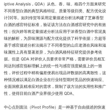
iptive Analysis，QDA）从色、香、味、格四个方面来研究
不同香型白酒的典型风格特征、质量等级归类、配方优化设
计[9]等。如刘传贺等采用定量描述分析法构建了芝麻香型
白酒的感官特征标准，验证该方法在白酒感官研究中的有效
性；倪兴婷等将定量描述分析法应用于浓香型白酒中窖泥臭
味的解析，为异味溯源与配方优化提供了科学依据；方超等
基于感官描述分析法揭示了不同香型的山庄老酒在风味和滋
味属性上具有显著差异，为白酒风格特征研究提供参考依
据。但是 QDA 对评价人员要求非常严格，需要评价员相互
间达到感官指标理解上的统一性与感官强度赋值上的一致
性，评价过程中稍有偏差便易出现品评数据的高离散性，这
种情况难以满足白酒企业在行业转型期对竞品的快速响应、
全面洞察及精准应对的需求，限制了该方法的实用性和推广
性，使得目前白酒产业界很少使用 QDA。
中心点剖面法（Pivot Profile）是一种基于自由描述的快速