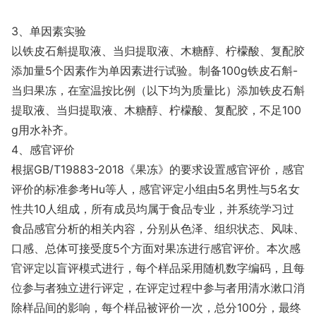
3、单因素实验
以铁皮石斛提取液、当归提取液、木糖醇、柠檬酸、复配胶
添加量5个因素作为单因素进行试验。制备100g铁皮石斛-
当归果冻，在室温按比例（以下均为质量比）添加铁皮石斛
提取液、当归提取液、木糖醇、柠檬酸、复配胶，不足100
g用水补齐。
4、感官评价
根据GB/T19883-2018《果冻》的要求设置感官评价，感官
评价的标准参考Hu等人，感官评定小组由5名男性与5名女
性共10人组成，所有成员均属于食品专业，并系统学习过
食品感官分析的相关内容，分别从色泽、组织状态、风味、
口感、总体可接受度5个方面对果冻进行感官评价。本次感
官评定以盲评模式进行，每个样品采用随机数字编码，且每
位参与者独立进行评定，在评定过程中参与者用清水漱口消
除样品间的影响，每个样品被评价一次，总分100分，最终