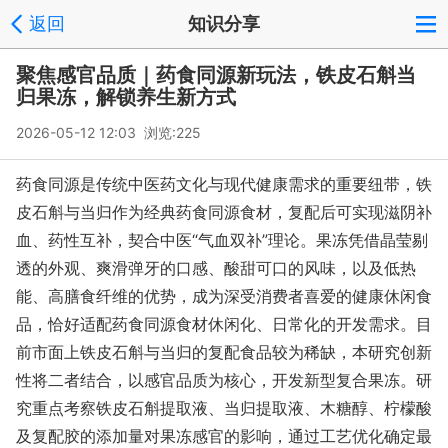
返回
知识分享
聚焦感官品质｜药食同源新玩法，铁皮石斛当
归果冻，解锁养生新方式
2026-05-12 12:03 浏览:
225
药食同源是传统中医药文化与现代健康需求的重要纽带，铁
皮石斛与当归作为经典药食同源食材，复配后可实现滋阴补
血、药性互补，契合中医“气血双补”理论。果冻凭借晶莹剔
透的外观、爽滑弹牙的口感、酸甜可口的风味，以及低热
能、高膳食纤维的优势，成为深受消费者喜爱的健康休闲食
品，恰好适配药食同源食材休闲化、日常化的开发需求。目
前市面上铁皮石斛与当归的复配食品较为稀缺，本研究创新
性将二者结合，以感官品质为核心，开发新型复合果冻。研
究重点考察铁皮石斛提取液、当归提取液、木糖醇、柠檬酸
及复配胶的添加量对果冻感官的影响，通过工艺优化确定最