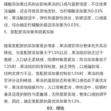
檬酸添加量过高则会影响果冻的口感与凝胶强度，不仅使果
冻偏酸，还会导致其质地变软。当柠檬酸添加量为0.03%
时，果冻酸甜适中，弹性和凝胶性俱佳，软硬适度，口感最
佳。综合确定柠檬酸的最适添加量为0.03%。
5、复配胶添加量单因素实验
随着复配胶的添加量逐步增多，果冻感官得分整体先升高后
降低。当复配胶添加量大于1.3%以后，果冻组织状态过于
脆硬，入口缺乏柔韧感，咀嚼时略显紧实；而当添加量低于
1.3%时，果冻组织则变得松散、缺乏弹性，口感偏软塌，
结构支撑力不足。复配胶添加量控制在1.3%时，果冻的感
官评分达到峰值，果冻的凝固状态和食用口感也处于最优水
平，果冻质地细腻均匀，入口滑爽柔润，弹性适中，咀嚼时
兼具适度的韧性与柔嫩感，无明显胶质感，整体口感协调平
衡。因此，确定复配胶的最优添加量为1.3%。
03、结论