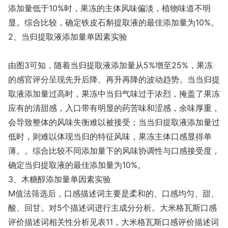
添加量低于10%时，果冻的主体风味偏淡，植物味道不明
显。综合比较，确定铁皮石斛提取液的最佳添加量为10%。
2、当归提取液添加量单因素实验
由图3可知，随着当归提取液添加量从5%增至25%，果冻
的感官评分呈现先升后降、再升再降的波动趋势。当当归提
取液添加量过高时，果冻中当归气味过于浓烈，掩盖了果冻
应有的清甜感，入口带有明显的药苦味和涩感，余味厚重，
会导致整体的风味失衡难以被接受；当当归提取液添加量过
低时，则难以体现当归的特征风味，果冻主体口感显得单
薄。。综合比较不同添加量下的风味协调性与口感接受度，
确定当归提取液的最佳添加量为10%。
3、木糖醇添加量单因素实验
M值法筛选后，口感描述词主要是柔和的、口感均匀、甜、
酸、回甘。对5个描述词进行主成分分析。大米格瓦斯口感
评价描述词相关性分析见表11，大米格瓦斯口感评价描述词