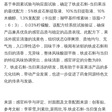
基于单因素试验与响应面试验，确定了铁皮石斛-当归果冻
的最优配方：5%铁皮石斛提取液、10%当归提取液、10%
木糖醇、1.3%复配胶（卡拉胶︰羧甲基纤维素钠︰琼脂=7
︰6︰3）、0.03%柠檬酸。该配方经系统试验验证，确保
产品兼具优良的感官品质与稳定的品质表现。此配方下，果
冻外观呈清澈的浅黄色，组织状态Q弹爽滑、质地均匀、无
气泡，入口弹性适中，回味干净，嗅闻有浓郁的铁皮石斛和
当归的清香，无异味，整体风味酸甜平衡，铁皮石斛与当归
的特征风味协调突出，余味清新，感官评定的分数为89.
7。铁皮石斛-当归果冻的研发，既有助于丰富果冻产品的多
元化结构，带动产业发展，也进一步促进了药食同源特色文
化的传承与发扬。
来源：感官科学与评定。封面图及文章配图来源：创客贴。
参考文献：李翠雪,刘素欣,裴雨欣,等.铁皮石斛-当归复合果