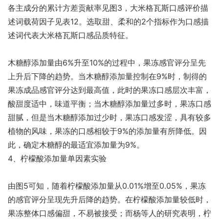
各主成分的累计方差贡献率见图3，大米格瓦斯口感评价描
述词载荷因子见表12。选取甜、柔和的2个指标作为口感描
述词代表大米格瓦斯口感品质特征。
木糖醇添加量由6%升至10%的过程中，果冻感官评分呈先
上升后下降的趋势。当木糖醇添加量控制在9%时，制得的
果冻成品感官评分达到最高值，此时的果冻口感层次丰富，
酸甜度适中，味道平衡；当木糖醇添加量过多时，果冻口感
甜腻，但是当木糖醇添加过少时，果冻口感发涩，具有较多
植物的风味，果冻的口感相较于9%的添加量有所降低。因
此，确定木糖醇的最适宜添加量为9%。
4、柠檬酸添加量单因素实验
由图5可知，随着柠檬酸添加量从0.01%增至0.05%，果冻
的感官评分呈现先升后降的趋势。在柠檬酸添加量较低时，
果冻整体口感偏甜，不易被接受；而杨等人的研究表明，柠