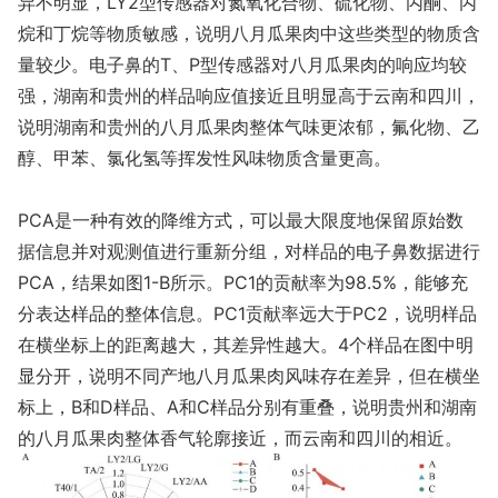
异不明显，LY2型传感器对氮氧化合物、硫化物、丙酮、丙
烷和丁烷等物质敏感，说明八月瓜果肉中这些类型的物质含
量较少。电子鼻的T、P型传感器对八月瓜果肉的响应均较
强，湖南和贵州的样品响应值接近且明显高于云南和四川，
说明湖南和贵州的八月瓜果肉整体气味更浓郁，氟化物、乙
醇、甲苯、氯化氢等挥发性风味物质含量更高。
PCA是一种有效的降维方式，可以最大限度地保留原始数
据信息并对观测值进行重新分组，对样品的电子鼻数据进行
PCA，结果如图1-B所示。PC1的贡献率为98.5%，能够充
分表达样品的整体信息。PC1贡献率远大于PC2，说明样品
在横坐标上的距离越大，其差异性越大。4个样品在图中明
显分开，说明不同产地八月瓜果肉风味存在差异，但在横坐
标上，B和D样品、A和C样品分别有重叠，说明贵州和湖南
的八月瓜果肉整体香气轮廓接近，而云南和四川的相近。