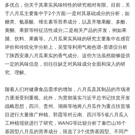
多优点，但关于其果实风味特性的研究相对有限。目前，关
于八月瓜主要集中于2个方面:一是对其基础成分的分析，如
糖类、氨基酸、维生素等营养成分，以及齐墩果酸、多酚、
黄酮、果胶等特征活性成分;二是相关产品的开发，例如果
脯、饮料、果酱等。八月瓜果实风味的研究主要集中在感官
评价和传统化学分析上，吴莹等利用气相色谱-质谱仪分析
了陕西安康八月瓜果实的香气成分。这些方法虽然能够提供
一定的风味信息，但往往缺乏对风味成分全面和深入的研
究、理解。
随着人们对健康食品需求的增加，八月瓜及其制品的市场潜
力逐渐受到重视。此外，为贯彻落实习近平总书记扶贫开发
战略思想，四川、贵州、湖南等地将八月瓜作为重点扶贫项
目进行大量推广种植。郭霞等对云南、四川等5省八月瓜人
工种植现状进行了研究，WANG等比较分析了秦巴山16个
基因型八月瓜的营养成分，筛选了3个优势基因型。不同产