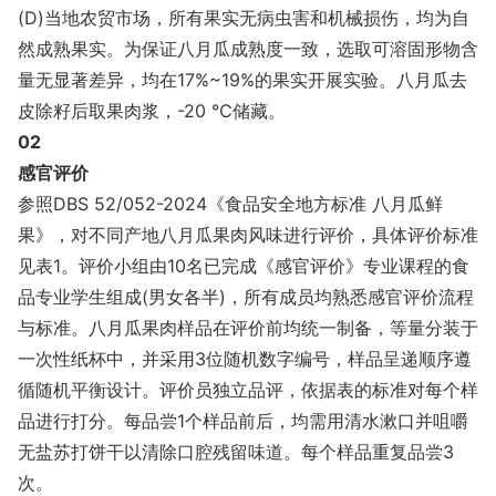
(D)当地农贸市场，所有果实无病虫害和机械损伤，均为自
然成熟果实。为保证八月瓜成熟度一致，选取可溶固形物含
量无显著差异，均在17%~19%的果实开展实验。八月瓜去
皮除籽后取果肉浆，-20 ℃储藏。
02
感官评价
参照DBS 52/052-2024《食品安全地方标准 八月瓜鲜
果》，对不同产地八月瓜果肉风味进行评价，具体评价标准
见表1。评价小组由10名已完成《感官评价》专业课程的食
品专业学生组成(男女各半)，所有成员均熟悉感官评价流程
与标准。八月瓜果肉样品在评价前均统一制备，等量分装于
一次性纸杯中，并采用3位随机数字编号，样品呈递顺序遵
循随机平衡设计。评价员独立品评，依据表的标准对每个样
品进行打分。每品尝1个样品前后，均需用清水漱口并咀嚼
无盐苏打饼干以清除口腔残留味道。每个样品重复品尝3
次。