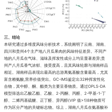
三、结论
本研究通过多维度风味分析技术，系统阐明了云南、湖南、
四川和贵州4个主产地八月瓜果肉的风味特征差异。不同产
地的八月瓜在气味、滋味及挥发性成分上均呈显著差异;贵
州产八月瓜香气浓郁、接受度高，且其风味轮廓与湖南样品
相近。湖南样品表现出最高的总游离氨基酸含量最高，尤其
富含赖氨酸,营养价值突出。GC-IMS鉴定出32种挥发性化
合物，其中醇、酮、酯类为主要呈香物质。通过OPLS-DA
模型筛选出乙酸乙酯、乙酸、2-丙酮、丙醛、2-甲基-1-丁
醇、二烯丙基硫醚、正丁醛、异丙醇(VIP 值>1)8种物质可
作为区分产地的关键标志物。综上，湖南八月瓜在氨基酸补