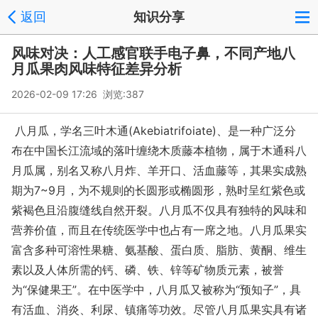
返回
知识分享
风味对决：人工感官联手电子鼻，不同产地八
月瓜果肉风味特征差异分析
2026-02-09 17:26 浏览:
387
八月瓜，学名三叶木通(Akebiatrifoiate)、是一种广泛分
布在中国长江流域的落叶缠绕木质藤本植物，属于木通科八
月瓜属，别名又称八月炸、羊开口、活血藤等，其果实成熟
期为7~9月，为不规则的长圆形或椭圆形，熟时呈红紫色或
紫褐色且沿腹缝线自然开裂。八月瓜不仅具有独特的风味和
营养价值，而且在传统医学中也占有一席之地。八月瓜果实
富含多种可溶性果糖、氨基酸、蛋白质、脂肪、黄酮、维生
素以及人体所需的钙、磷、铁、锌等矿物质元素，被誉
为“保健果王”。在中医学中，八月瓜又被称为“预知子”，具
有活血、消炎、利尿、镇痛等功效。尽管八月瓜果实具有诸