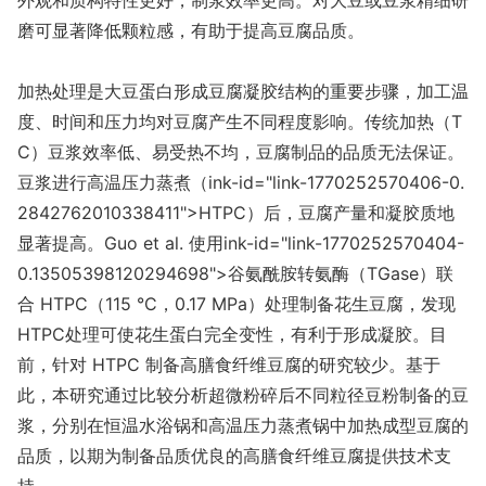
磨可显著降低颗粒感，有助于提高豆腐品质。
加热处理是大豆蛋白形成豆腐凝胶结构的重要步骤，加工温
度、时间和压力均对豆腐产生不同程度影响。传统加热（T
C）豆浆效率低、易受热不均，豆腐制品的品质无法保证。
豆浆进行高温压力蒸煮（
ink-id="l
ink-1770252570406-0.
2842762010338411">HTPC）后，豆腐产量和凝胶质地
显著提高。Guo et al. 使用
ink-id="l
ink-1770252570404-
0.13505398120294698">谷氨酰胺转氨酶
（TGase）联
合 HTPC（115 °C，0.17 MPa）处理制备花生豆腐，发现
HTPC处理可使花生蛋白完全变性，有利于形成凝胶。目
前，针对 HTPC 制备高膳食纤维豆腐的研究较少。基于
此，本研究通过比较分析超微粉碎后不同粒径豆粉制备的豆
浆，分别在恒温水浴锅和高温压力蒸煮锅中加热成型豆腐的
品质，以期为制备品质优良的高膳食纤维豆腐提供技术支
持。