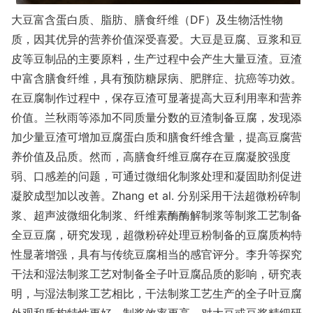
大豆富含蛋白质、脂肪、膳食纤维（DF）及生物活性物
质，因其优异的营养价值深受喜爱。大豆是豆腐、豆浆和豆
皮等豆制品的主要原料，生产过程中会产生大量豆渣。豆渣
中富含膳食纤维，具有预防糖尿病、肥胖症、抗癌等功效。
在豆腐制作过程中，保存豆渣可显著提高大豆利用率和营养
价值。兰秋雨等添加不同质量分数的豆渣制备豆腐，发现添
加少量豆渣可增加豆腐蛋白质和膳食纤维含量，提高豆腐营
养价值及品质。然而，高膳食纤维豆腐存在豆腐凝胶强度
弱、口感差的问题，可通过微细化制浆处理和凝固助剂促进
凝胶成型加以改善。Zhang et al. 分别采用干法超微粉碎制
浆、超声波微细化制浆、纤维素酶酶解制浆等制浆工艺制备
全豆豆腐，研究发现，超微粉碎处理豆粉制备的豆腐质构特
性显著增强，具有与传统豆腐相当的感官评分。李升等探究
干法和湿法制浆工艺对制备全子叶豆腐品质的影响，研究表
明，与湿法制浆工艺相比，干法制浆工艺生产的全子叶豆腐
外观和质构特性更好，制浆效率更高。对大豆或豆浆精细研