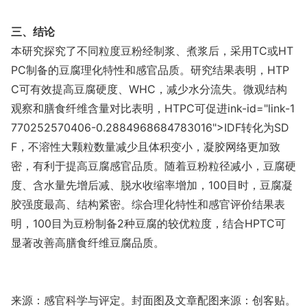
三、结论
本研究探究了不同粒度豆粉经制浆、煮浆后，采用TC或HT
PC制备的豆腐理化特性和感官品质。研究结果表明，HTP
C可有效提高豆腐硬度、WHC，减少水分流失。微观结构
观察和膳食纤维含量对比表明，HTPC可促进
ink-id="l
ink-1
770252570406-0.2884968684783016">IDF转化为SD
F，不溶性大颗粒数量减少且体积变小，凝胶网络更加致
密，有利于提高豆腐感官品质。随着豆粉粒径减小，豆腐硬
度、含水量先增后减、脱水收缩率增加，100目时，豆腐凝
胶强度最高、结构紧密。综合理化特性和感官评价结果表
明，100目为豆粉制备2种豆腐的较优粒度，结合HPTC可
显著改善高膳食纤维豆腐品质。
来源：感官科学与评定。封面图及文章配图来源：创客贴。