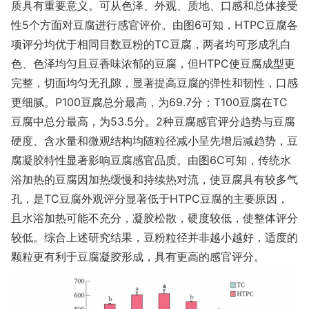
质具有重要意义。可从色泽、外观、质地、口感和总体接受
性5个方面对豆腐进行感官评价。由图6可知，HTPC豆腐各
项评分均优于相同目数豆粉的TC豆腐，两者均可形成乳白
色、色泽均匀且豆香味浓郁的豆腐，但HTPC使豆腐成型更
完整，切面均匀无孔隙，显著提高豆腐的弹性和韧性，口感
更细腻。P100豆腐总分最高，为69.7分；T100豆腐在TC
豆腐中总分最高，为53.5分。2种豆腐感官评分趋势与豆腐
硬度、含水量和微观结构均随粒径减小呈先增后减趋势，豆
腐凝胶特性显著影响豆腐感官品质。由图6C可知，传统水
浴加热的豆腐因加热缓慢和持续热对流，使豆腐具有较多气
孔，是TC豆腐外观评分显著低于HTPC豆腐的主要原因，
且水浴加热可能不充分，凝胶松散，硬度较低，使整体评分
较低。综合上述研究结果，豆粉粒径并非越小越好，适度的
颗粒更有利于豆腐凝胶形成，具有更高的感官评分。