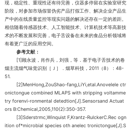
现，稳定性、重现性还有待完善，仪器多停留在实验室研究
阶段，对参加市场假冒伪劣产品打假工作、解决企业产品生
产中的在线质量监控等现实问题的解决还存在一定的差距。
相信随着传感器技术、人工智能技术、计算机技术等高新技
术的不断发展和完善，电子舌设备在未来的食品分析领域将
有着更广泛的应用空间。
参考文献：
[1]顾永波，肖作兵，刘强，等．基于电子舌技术的卷
烟主流烟气味觉识别［Ｊ］．烟草科技，2011（8）：48-
51.
[2]MenHong,ZouShao-fang,LiYi,etal.Anovelele ctr
o
nictongue combined MLAPS with stripping voltamme
try forenvi-ro
nmental detedtion[J].Sensorsand Actuat
ors B:Chemical,2005,110(2):350-357.
[3]Sderstrmc,Winquist F,Krantz-RulckerC.Rec ogn
ition of*microbial species oth anelec tronictongue[J].S