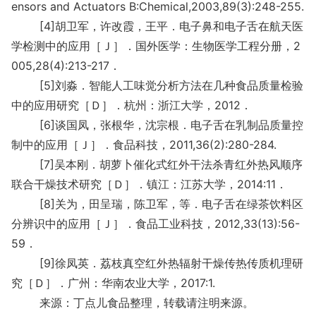
ensors and Actuators B:Chemical,2003,89(3):248-255.
[4]胡卫军，许改霞，王平．电子鼻和电子舌在航天医
学检测中的应用［Ｊ］．国外医学：生物医学工程分册，2
005,28(4):213-217．
[5]刘淼．智能人工味觉分析方法在几种食品质量检验
中的应用研究［Ｄ］．杭州：浙江大学，2012．
[6]谈国凤，张根华，沈宗根．电子舌在乳制品质量控
制中的应用［Ｊ］．食品科技，2011,36(2):280-284.
[7]吴本刚．胡萝卜催化式红外干法杀青红外热风顺序
联合干燥技术研究［Ｄ］．镇江：江苏大学，2014:11．
[8]关为，田呈瑞，陈卫军，等．电子舌在绿茶饮料区
分辨识中的应用［Ｊ］．食品工业科技，2012,33(13):56-
59．
[9]徐凤英．荔枝真空红外热辐射干燥传热传质机理研
究［Ｄ］．广州：华南农业大学，2017:1.
来源：丁点儿食品整理，转载请注明来源。